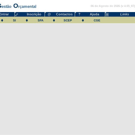
G
O
estão
rçamental
06 de Agosto de 2026 (v 4.05_87)
Entrar
Inscrição
@
Contactos
?
Ajuda
Links
♦
♦
♦
♦
SI
SFA
SCEP
CGE