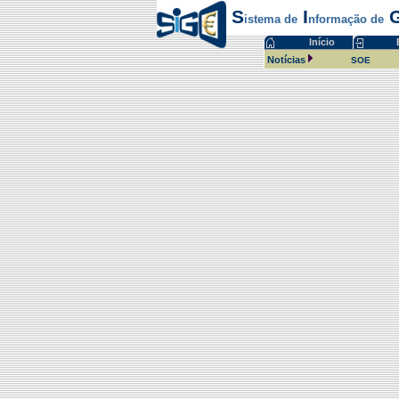
S
I
istema de
nformação de
Início
Notícias
SOE